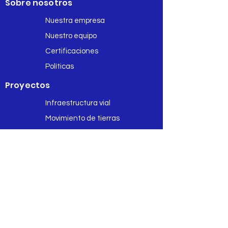
Sobre nosotros
Nuestra empresa
Nuestro equipo
Certificaciones
Políticas
Proyectos
Infraestructura vial
Movimiento de tierras
Habilitaciones urbanas
Edificaciones y plantas
Obras por impuestos
Contáctanos
© 2022 - Hecho en Flujo Libre con
Wix