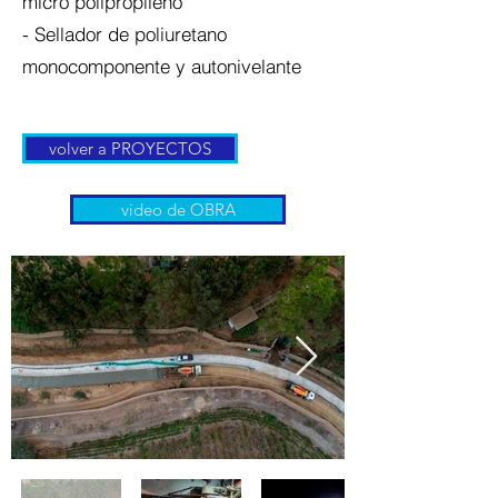
micro polipropileno
- Sellador de poliuretano
monocomponente y autonivelante
volver a PROYECTOS
video de OBRA